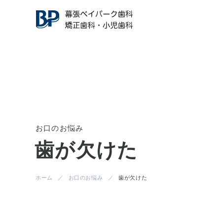
当院について
一
覧
を
見
る
お口のお悩み
一
覧
を
見
る
お口のお悩み
歯周病かもしれない
予防をしたい
当院の特徴
医師紹介
歯が欠けた
ホーム
お口のお悩み
歯が欠けた
親知らずが気になる
顎が痛い、顎がなる