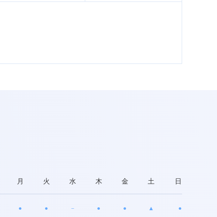
月
火
水
木
金
土
日
●
●
－
●
●
▲
●