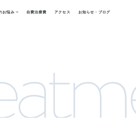
のお悩み
自費治療費
アクセス
お知らせ・ブログ
eatm
歯が抜けた・欠けた
マウスピースが欲しい
佑健会について
口臭が気になる
歯の根の治療について