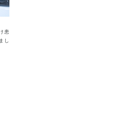
け患
まし