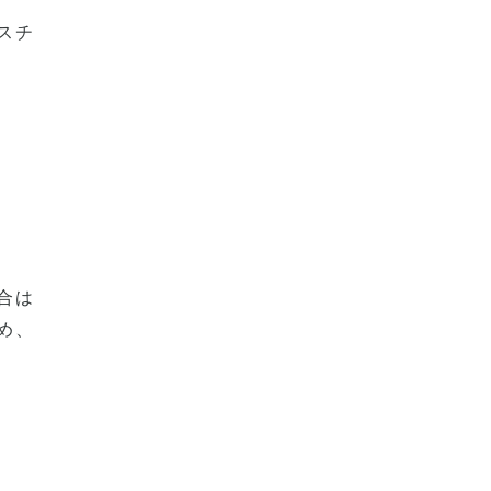
スチ
合は
め、