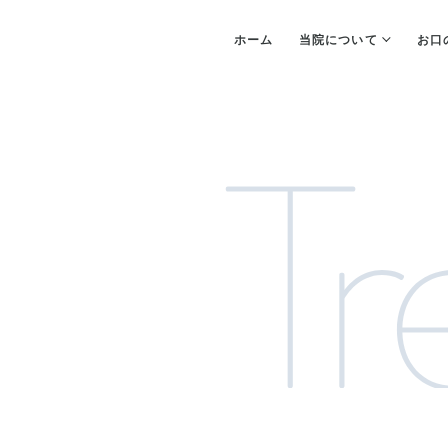
ホーム
当院について
お口
Tr
歯並びが気になる
詰め物が取れた
院内紹介
院内感染防止対策
子供の歯が気になる
入れ歯が合わない