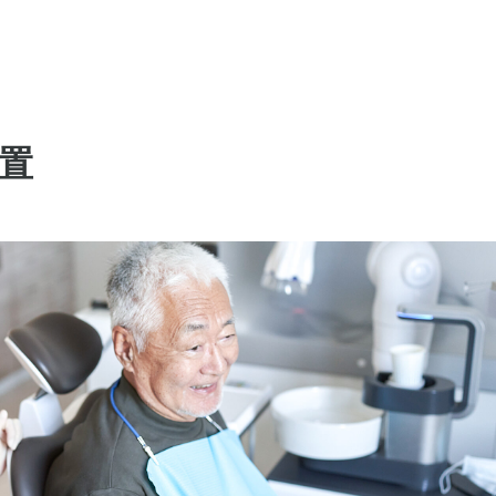
歯が欠けた
置